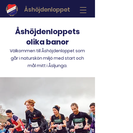
Åshöjdenloppet
Åshöjdenloppets
olika banor
Välkommen till Åshöjdenloppet som
går i naturskön miljö med start och
mål mitt i Åsljunga.