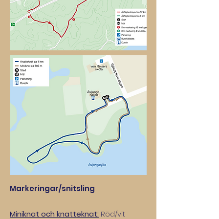
Markeringar/snitsling
Miniknat och knatteknat:
Röd/vit