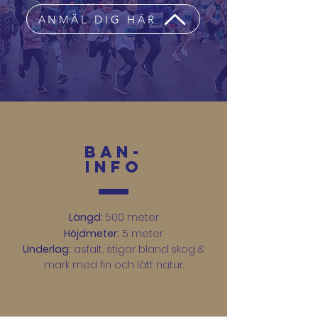
ANMÄL DIG HÄR
Ban-
INFO
Längd:
500 meter
Höjdmeter:
5 meter
Underlag:
asfalt, stigar bland skog &
mark med fin och lätt natur.