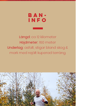
Ban-
INFO
Längd:
ca 12 kilometer
Höjdmeter:
160 meter
Underlag:
asfalt, stigar bland skog &
mark med rejält kuperad terräng.