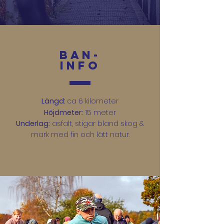
Ban-
INFO
Längd:
ca 6 kilometer
Höjdmeter:
15 meter
Underlag:
asfalt, stigar bland skog &
mark med fin och lätt natur.