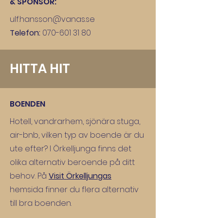
& SPONSOR:
ulf.hansson@vanas.se
Telefon:
070-601 31 80
HITTA HIT
BOENDEN
Hotell, vandrarhem, sjönära stuga,
air-bnb, vilken typ av boende är du
ute efter? I Örkelljunga finns det
olika alternativ beroende på ditt
behov. På
Visit Örkelljungas
hemsida finner du flera alternativ
till bra boenden.