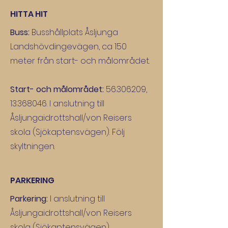
HITTA HIT
Buss:
Busshållplats Åsljunga
Landshövdingevägen, ca 150
meter från start- och målområdet.
Start- och målområdet:
56.306209
,
13.368046
. I anslutning till
Åsljunga
idrottshall/von Reisers
skola (Sjökaptensvägen). Följ
skyltningen.
PARKERING
Parkering:
I anslutning till
Åsljunga
idrottshall/von Reisers
skola (Sjökaptensvägen).